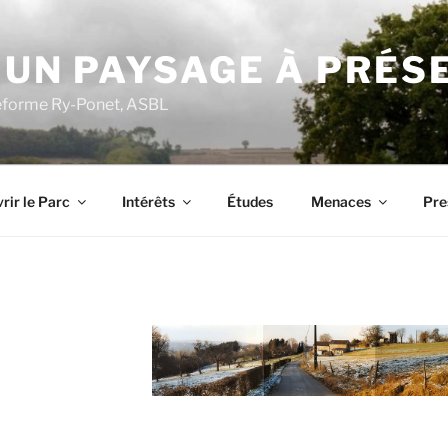
 UN PAYSAGE À PRÉS
ateforme Ry-Ponet, ASBL
rir le Parc
Intérêts
Études
Menaces
Pre