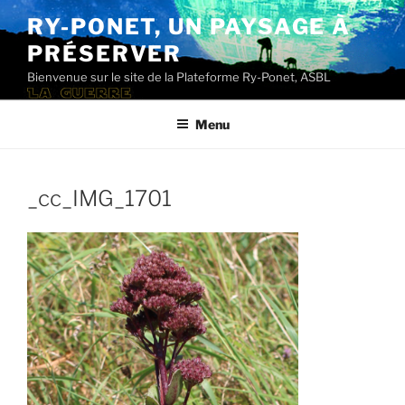
Aller
RY-PONET, UN PAYSAGE À
au
PRÉSERVER
contenu
principal
Bienvenue sur le site de la Plateforme Ry-Ponet, ASBL
Menu
_cc_IMG_1701