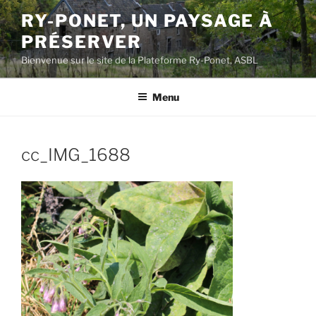
Aller
RY-PONET, UN PAYSAGE À
au
PRÉSERVER
contenu
principal
Bienvenue sur le site de la Plateforme Ry-Ponet, ASBL
Menu
cc_IMG_1688