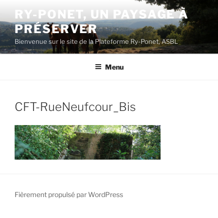
Aller
RY-PONET, UN PAYSAGE À
au
PRÉSERVER
contenu
principal
Bienvenue sur le site de la Plateforme Ry-Ponet, ASBL
Menu
CFT-RueNeufcour_Bis
Fièrement propulsé par WordPress