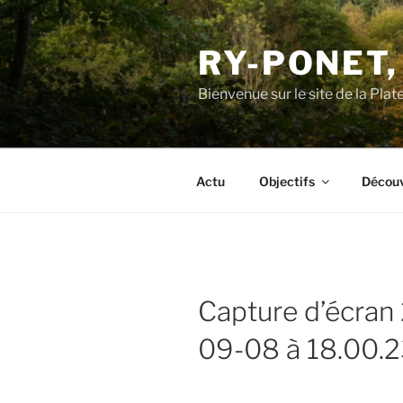
Aller
au
RY-PONET,
contenu
principal
Bienvenue sur le site de la Pl
Actu
Objectifs
Découv
Capture d’écran
09-08 à 18.00.