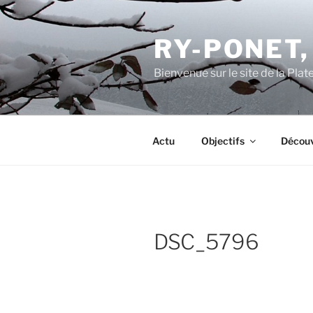
Aller
au
RY-PONET,
contenu
principal
Bienvenue sur le site de la Pl
Actu
Objectifs
Découv
DSC_5796