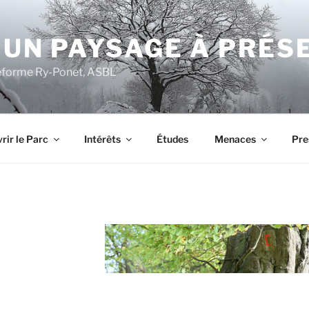
 UN PAYSAGE À PRÉS
ateforme Ry-Ponet, ASBL
rir le Parc
Intérêts
Études
Menaces
Pre