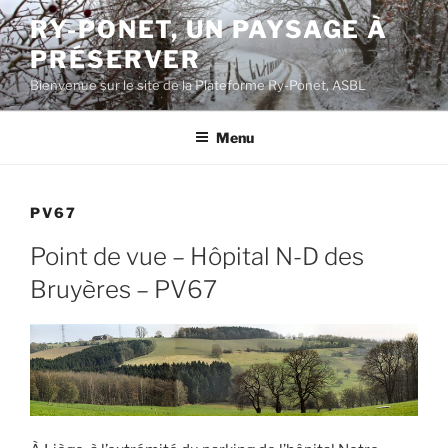
Aller
RY-PONET, UN PAYSAGE À
au
PRÉSERVER
contenu
principal
Bienvenue sur le site de la Plateforme Ry-Ponet, ASBL
Menu
PV67
Point de vue – Hôpital N-D des
Bruyères – PV67