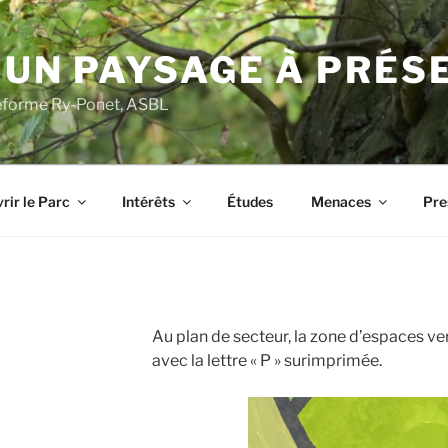
 UN PAYSAGE À PRÉS
ateforme Ry-Ponet, ASBL
rir le Parc
Intérêts
Études
Menaces
Pre
Au plan de secteur, la zone d’espaces ve
avec la lettre « P » surimprimée.