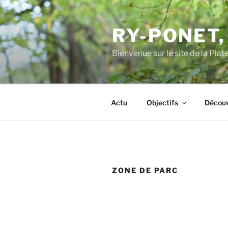
Aller
au
RY-PONET,
contenu
principal
Bienvenue sur le site de la Pl
Actu
Objectifs
Découv
ZONE DE PARC