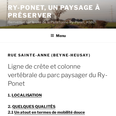
Aller
RY-PONET, UN PAYSAGE À
au
PRÉSERVER
contenu
principal
Bienvenue sur le site de la Plateforme Ry-Ponet, ASBL
Menu
RUE SAINTE-ANNE (BEYNE-HEUSAY)
Ligne de crête et colonne
vertébrale du parc paysager du Ry-
Ponet
1.
LOCALISATION
2.
QUELQUES QUALITÉS
2.1
Un atout en termes de mobilité douce