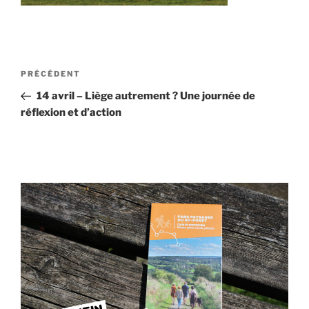
Navigation
Article
PRÉCÉDENT
de
précédent
14 avril – Liège autrement ? Une journée de
l’article
réflexion et d’action