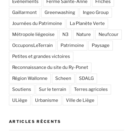
Evènements
Ferme Sainte-Anne
Friches
Gaillarmont
Greenwashing
Ingeo Group
Journées du Patrimoine
La Planète Verte
Métropole liégeoise
N3
Nature
Neufcour
OccuponsLeTerrain
Patrimoine
Paysage
Petites et grandes victoires
Reconnaissance du site du Ry-Ponet
Région Wallonne
Scheen
SDALG
Soutiens
Sur le terrain
Terres agricoles
ULiège
Urbanisme
Ville de Liège
ARTICLES RÉCENTS