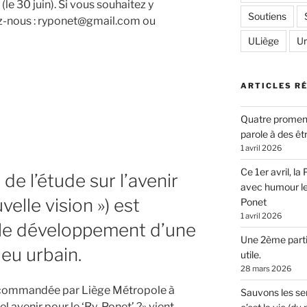
(le 30 juin). Si vous souhaitez y
Soutiens
ez-nous : ryponet@gmail.com ou
ion
ULiège
U
ARTICLES R
Quatre promen
parole à des êt
1 avril 2026
s
Ce 1er avril, l
de l’étude sur l’avenir
avec humour l
elle vision ») est
Ponet
1 avril 2026
e le développement d’une
Une 2ème parti
ieu urbain.
utile.
28 mars 2026
e commandée par Liège Métropole à
Sauvons les sen
el avenir pour le ‘Ry-Ponet’ ?» vient