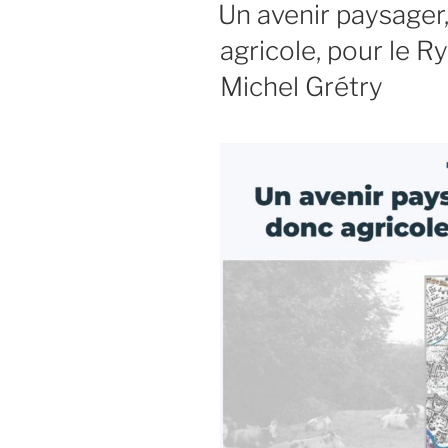
LE
Un avenir paysager,
l’étude
agricole, pour le 
sur
l’avenir
Michel Grétry
du
Ry-
Ponet
(« Nouvelle
vision »)
est
publiée.
Elle
prône
le
développe
d’une
aire
agricole
en