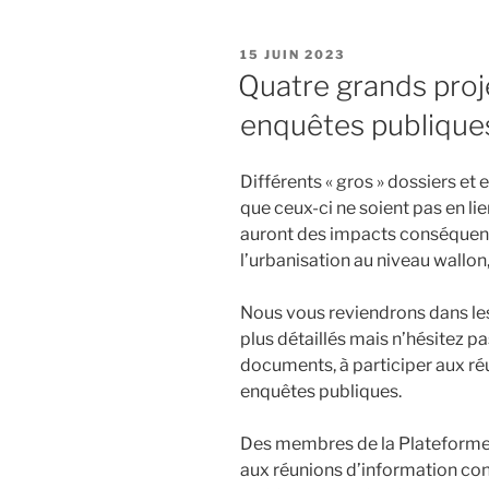
troisième
–
PUBLIÉ
15 JUIN 2023
et
LE
Quatre grands proje
dernière
enquêtes publique
–
partie
de
Différents « gros » dossiers et
l’étude
que ceux-ci ne soient pas en lie
sur
auront des impacts conséquents
l’avenir
l’urbanisation au niveau wallon
du
Ry-
Nous vous reviendrons dans le
Ponet
plus détaillés mais n’hésitez 
est
documents, à participer aux réu
publiée.
enquêtes publiques.
Elle
propose
Des membres de la Plateforme 
des
aux réunions d’information con
outils