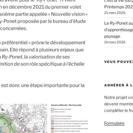
c’est la vie (d
Printemps 2026
ion en décembre 2021 du premier volet
21 mars 2026
uxième partie appelée « Nouvelle vision »
Ry-Ponet proposée par le bureau d’étude
Le Ry-Ponet au 
 concernées.
d’apprentissage
paysage
io préférentiel » prône le développement
14 mars 2026
bain. Elle répond à plusieurs enjeux que
u Ry-Ponet, la valorisation de ses
VOUS POUVE
ition de son rôle spécifique à l’échelle
 est donc une étape importante pour la
ADHÉRER À 
Notre projet v
devenir membre
compléter le fo
Formulaire