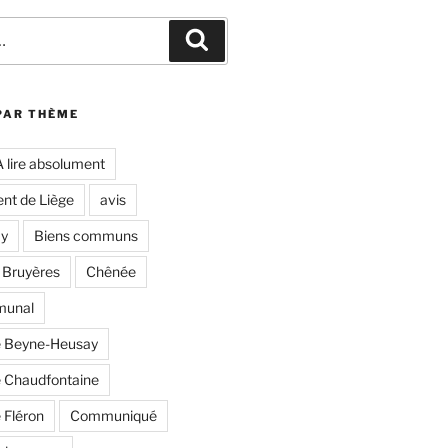
Recherche
PAR THÈME
A lire absolument
nt de Liège
avis
y
Biens communs
 Bruyères
Chênée
munal
 Beyne-Heusay
Chaudfontaine
Fléron
Communiqué