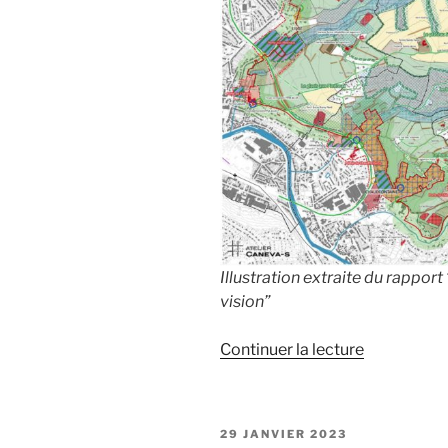
Illustration extraite du rapport
vision”
de
Continuer la lecture
« La
deuxième
partie
PUBLIÉ
29 JANVIER 2023
de