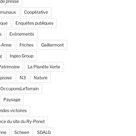
de presse
mmunaux
Coopérative
ique
Enquêtes publiques
s
Evènements
e-Anne
Friches
Gaillarmont
g
Ingeo Group
Patrimoine
La Planète Verte
geoise
N3
Nature
OccuponsLeTerrain
Paysage
andes victoires
ce du site du Ry-Ponet
nne
Scheen
SDALG