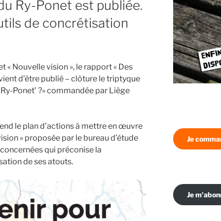
r du Ry-Ponet est publiée.
tils de concrétisation
t « Nouvelle vision », le rapport « Des
vient d’être publié – clôture le triptyque
le ‘Ry-Ponet’ ?» commandée par Liège
d le plan d’actions à mettre en œuvre
vision » proposée par le bureau d’étude
Je comman
concernées qui préconise la
isation de ses atouts.
Je m'abo