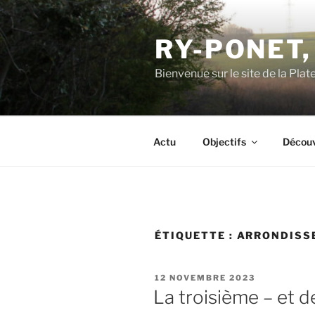
Aller
au
RY-PONET,
contenu
principal
Bienvenue sur le site de la Pl
Actu
Objectifs
Découv
ÉTIQUETTE :
ARRONDISSE
PUBLIÉ
12 NOVEMBRE 2023
LE
La troisième – et d