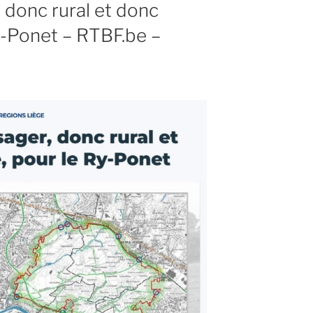
 donc rural et donc
Ry-Ponet – RTBF.be –
ment