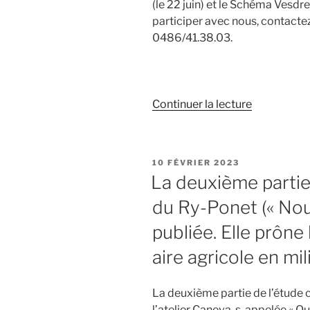
(le 22 juin) et le Schéma Vesdre 
de
participer avec nous, contact
concrétisat
0486/41.38.03.
du
projet. »
de
Continuer la lecture
« Quatre
grands
projets
PUBLIÉ
10 FÉVRIER 2023
structurant
LE
La deuxième partie 
et
du Ry-Ponet (« Nouv
trois
enquêtes
publiée. Elle prôn
publiques
aire agricole en mil
en
cours »
La deuxième partie de l’étud
l’atelier Caneva-s, appelée « Qu