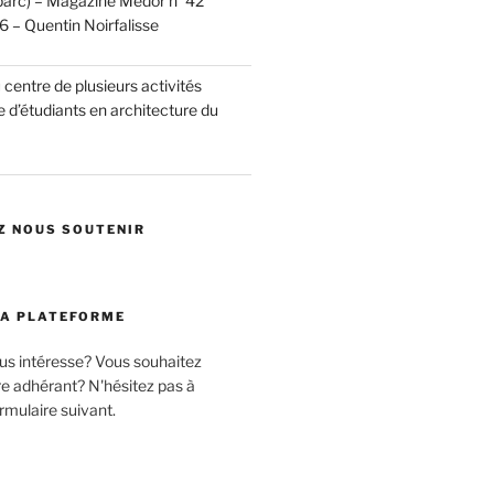
u parc) – Magazine Médor n°42
 – Quentin Noirfalisse
centre de plusieurs activités
 d’étudiants en architecture du
Z NOUS SOUTENIR
LA PLATEFORME
ous intéresse? Vous souhaitez
 adhérant? N'hésitez pas à
rmulaire suivant.