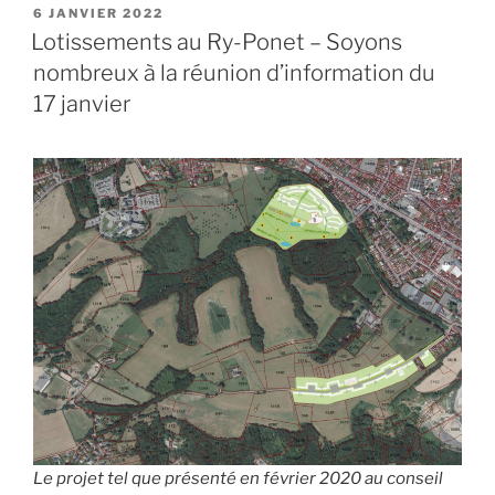
lotissements
PUBLIÉ
6 JANVIER 2022
LE
dans
Lotissements au Ry-Ponet – Soyons
le
nombreux à la réunion d’information du
Ry-
17 janvier
Ponet
à
Beyne-
Heusay
–
Répondez
à
l’enquête
publique »
Le projet tel que présenté en février 2020 au conseil