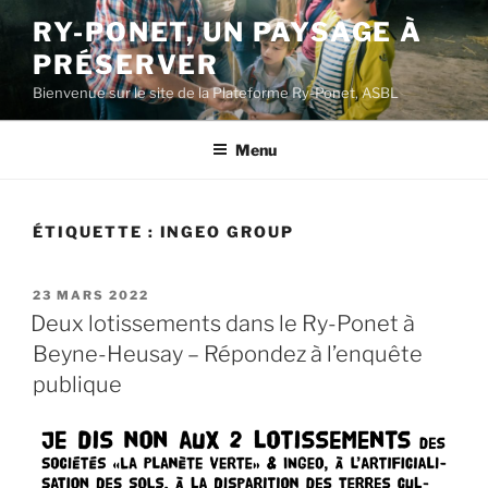
Aller
RY-PONET, UN PAYSAGE À
au
PRÉSERVER
contenu
principal
Bienvenue sur le site de la Plateforme Ry-Ponet, ASBL
Menu
ÉTIQUETTE :
INGEO GROUP
PUBLIÉ
23 MARS 2022
LE
Deux lotissements dans le Ry-Ponet à
Beyne-Heusay – Répondez à l’enquête
publique