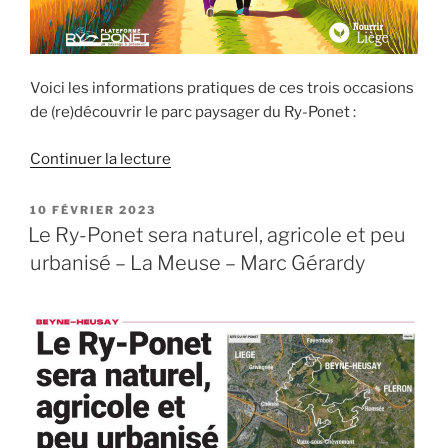
Voici les informations pratiques de ces trois occasions
de (re)découvrir le parc paysager du Ry-Ponet :
de
Continuer la lecture
« Trois
promenades
PUBLIÉ
10 FÉVRIER 2023
LE
guidées
Le Ry-Ponet sera naturel, agricole et peu
à
urbanisé – La Meuse – Marc Gérardy
la
(re)découverte
des
paysages
nourriciers
du
Ry-
Ponet,