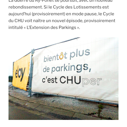
La Guerre du Ry-Ponet se poursuit, avec un nouveau
des
rebondissement. Si le Cycle des Lotissements est
Haïsses. »
aujourd’hui (provisoirement) en mode pause, le Cycle
du CHU voit naître un nouvel épisode, provisoirement
intitulé « L’Extension des Parkings ».