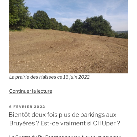
La prairie des Haïsses ce 16 juin 2022.
de
Continuer la lecture
« Bientôt
des
PUBLIÉ
6 FÉVRIER 2022
LE
chevaux
Bientôt deux fois plus de parkings aux
dans
Bruyères ? Est-ce vraiment si CHUper ?
la
prairie