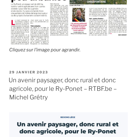
le
dimanche
21
avril
en
après-
Cliquez sur l’image pour agrandir.
midi. »
PUBLIÉ
29 JANVIER 2023
LE
Un avenir paysager, donc rural et donc
agricole, pour le Ry-Ponet – RTBF.be –
Michel Grétry