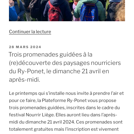
de
Continuer la lecture
« Trois
promenades
PUBLIÉ
28 MARS 2024
LE
à
Trois promenades guidées à la
la
(re)découverte des paysages nourriciers
découverte
du Ry-Ponet, le dimanche 21 avril en
des
après-midi.
« Paysages
nourriciers »
Le printemps qui s’installe nous invite à prendre l’air et
du
pour ce faire, la Plateforme Ry-Ponet vous propose
Ry-
trois promenades guidées, inscrites dans le cadre du
Ponet »
festival Nourrir Liège. Elles auront lieu dans l’après-
midi du dimanche 21 avril 2024. Ces promenades sont
totalement gratuites mais l’inscription est vivement