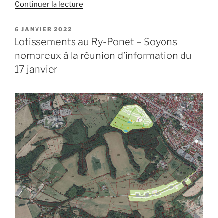
de
Continuer la lecture
« Bientôt
deux
PUBLIÉ
6 JANVIER 2022
LE
fois
Lotissements au Ry-Ponet – Soyons
plus
nombreux à la réunion d’information du
de
17 janvier
parkings
aux
Bruyères
?
Est-
ce
vraiment
si
CHUper
? »