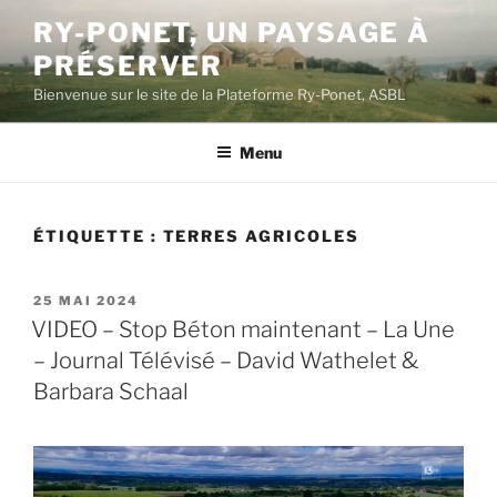
Aller
RY-PONET, UN PAYSAGE À
au
PRÉSERVER
contenu
principal
Bienvenue sur le site de la Plateforme Ry-Ponet, ASBL
Menu
ÉTIQUETTE :
TERRES AGRICOLES
PUBLIÉ
25 MAI 2024
LE
VIDEO – Stop Béton maintenant – La Une
– Journal Télévisé – David Wathelet &
Barbara Schaal