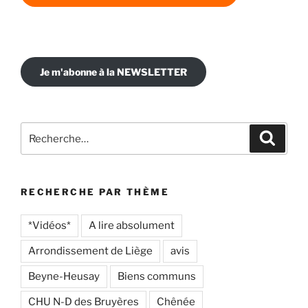
Je m'abonne à la NEWSLETTER
Recherche
Recher
pour
:
RECHERCHE PAR THÈME
*Vidéos*
A lire absolument
Arrondissement de Liège
avis
Beyne-Heusay
Biens communs
CHU N-D des Bruyères
Chênée