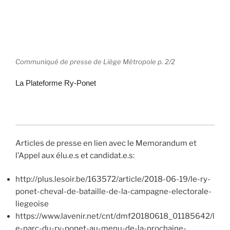
Communiqué de presse de Liège Métropole p. 2/2
La Plateforme Ry-Ponet
Articles de presse en lien avec le Memorandum et
l’Appel aux élu.e.s et candidat.e.s:
http://plus.lesoir.be/163572/article/2018-06-19/le-ry-
ponet-cheval-de-bataille-de-la-campagne-electorale-
liegeoise
https://www.lavenir.net/cnt/dmf20180618_01185642/l
e-parc-du-ry-ponet-au-menu-de-la-prochaine-