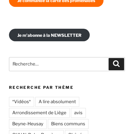
Je commande la carte des promenades
Je m'abonne à la NEWSLETTER
Recherche
Recher
pour
:
RECHERCHE PAR THÈME
*Vidéos*
A lire absolument
Arrondissement de Liège
avis
Beyne-Heusay
Biens communs