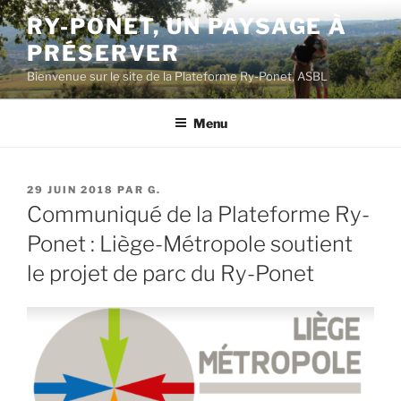
Aller
RY-PONET, UN PAYSAGE À
au
PRÉSERVER
contenu
principal
Bienvenue sur le site de la Plateforme Ry-Ponet, ASBL
Menu
PUBLIÉ
29 JUIN 2018
PAR
G.
LE
Communiqué de la Plateforme Ry-
Ponet : Liège-Métropole soutient
le projet de parc du Ry-Ponet