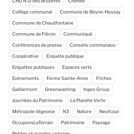
CHU N-D des Bruyères
Chênée
Collège communal
Commune de Beyne-Heusay
Commune de Chaudfontaine
Commune de Fléron
Communiqué
Conférences de presse
Conseils communaux
Coopérative
Enquête publique
Enquêtes publiques
Espaces verts
Evènements
Ferme Sainte-Anne
Friches
Gaillarmont
Greenwashing
Ingeo Group
Journées du Patrimoine
La Planète Verte
Métropole liégeoise
N3
Nature
Neufcour
OccuponsLeTerrain
Patrimoine
Paysage
Petites et grandes victoires