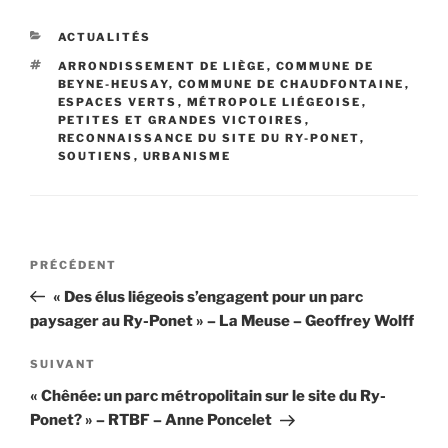
CATÉGORIES
ACTUALITÉS
ÉTIQUETTES
ARRONDISSEMENT DE LIÈGE
,
COMMUNE DE
BEYNE-HEUSAY
,
COMMUNE DE CHAUDFONTAINE
,
ESPACES VERTS
,
MÉTROPOLE LIÉGEOISE
,
PETITES ET GRANDES VICTOIRES
,
RECONNAISSANCE DU SITE DU RY-PONET
,
SOUTIENS
,
URBANISME
Navigation
Article
PRÉCÉDENT
de
précédent
« Des élus liégeois s’engagent pour un parc
l’article
paysager au Ry-Ponet » – La Meuse – Geoffrey Wolff
Article
SUIVANT
suivant
« Chênée: un parc métropolitain sur le site du Ry-
Ponet? » – RTBF – Anne Poncelet