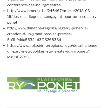
conference-des-bourgmestres
http://www.lameuse.be/245467/article/2018-06-
19/des-elus-liegeois-sengagent-pour-un-parc-au-ry-
ponet
http://www.dhnet.be/regions/liege/ry-ponet-la-
creation-d-un-grand-parc-se-precise-
5b3b9dda55324d3f1326836d
https://www.rtbf.be/info/regions/liege/detail_chenee-
un-parc-metropolitain-sur-le-site-du-ry-ponet?
id=9962785