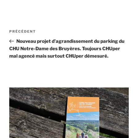
Navigation
Article
PRÉCÉDENT
de
précédent
Nouveau projet d’agrandissement du parking du
l’article
CHU Notre-Dame des Bruyères. Toujours CHUper
mal agencé mais surtout CHUper démesuré.