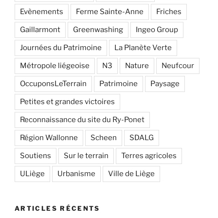
Evènements
Ferme Sainte-Anne
Friches
Gaillarmont
Greenwashing
Ingeo Group
Journées du Patrimoine
La Planète Verte
Métropole liégeoise
N3
Nature
Neufcour
OccuponsLeTerrain
Patrimoine
Paysage
Petites et grandes victoires
Reconnaissance du site du Ry-Ponet
Région Wallonne
Scheen
SDALG
Soutiens
Sur le terrain
Terres agricoles
ULiège
Urbanisme
Ville de Liège
ARTICLES RÉCENTS