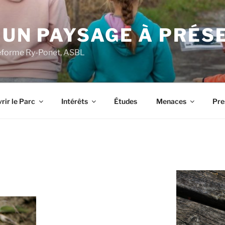
 UN PAYSAGE À PRÉS
ateforme Ry-Ponet, ASBL
rir le Parc
Intérêts
Études
Menaces
Pre