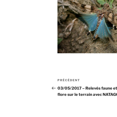
Navigation
Article
PRÉCÉDENT
de
précédent
03/05/2017 – Relevés faune e
flore sur le terrain avec NAT
l’article