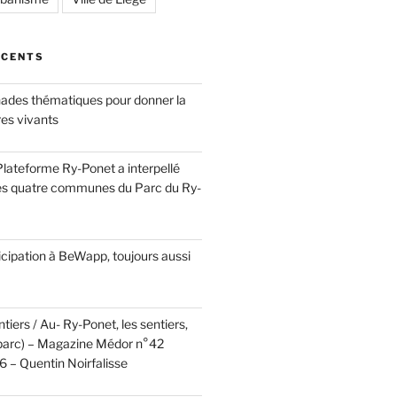
ÉCENTS
ades thématiques pour donner la
res vivants
a Plateforme Ry-Ponet a interpellé
es quatre communes du Parc du Ry-
cipation à BeWapp, toujours aussi
tiers / Au- Ry-Ponet, les sentiers,
u parc) – Magazine Médor n°42
 – Quentin Noirfalisse