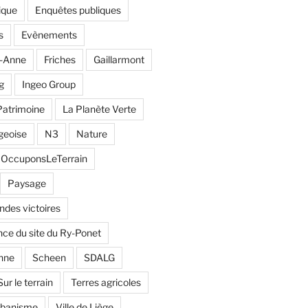
ique
Enquêtes publiques
s
Evènements
e-Anne
Friches
Gaillarmont
g
Ingeo Group
Patrimoine
La Planète Verte
geoise
N3
Nature
OccuponsLeTerrain
Paysage
andes victoires
ce du site du Ry-Ponet
nne
Scheen
SDALG
Sur le terrain
Terres agricoles
rbanisme
Ville de Liège