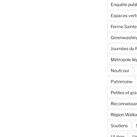
Enquête publ
Espaces vert
Ferme Saint
Greenwashin
Journées du 
Métropole lié
Neufcour
Patrimoine
Petites et gr
Reconnaissan
Région Wallo
Soutiens
ULiège
U