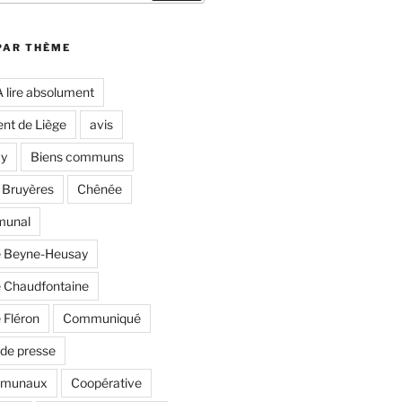
PAR THÈME
A lire absolument
nt de Liège
avis
y
Biens communs
 Bruyères
Chênée
munal
 Beyne-Heusay
Chaudfontaine
Fléron
Communiqué
de presse
mmunaux
Coopérative