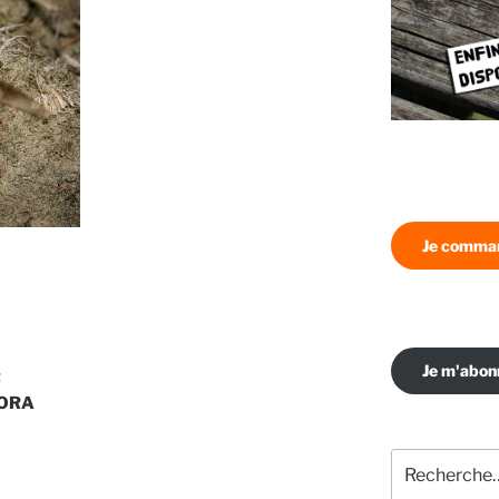
Je comman
Je m'abo
t
AGORA
Recherche
pour