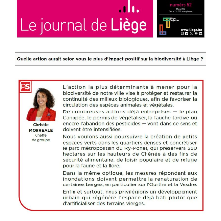
en
architecture
du
paysage »