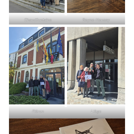
Chaudfontaine
Beyne-Heusay
Fléron
Liège