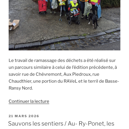
Le travail de ramassage des déchets a été réalisé sur
un parcours similaire à celui de l’édition précédente, à
savoir rue de Chèvremont, Aux Piedroux, rue
Chaudthier, une portion du RAVeL et le terril de Basse-
Ransy Nord.
de
Continuer la lecture
« Une
2ème
PUBLIÉ
21 MARS 2026
LE
participation
Sauvons les sentiers / Au- Ry-Ponet, les
à