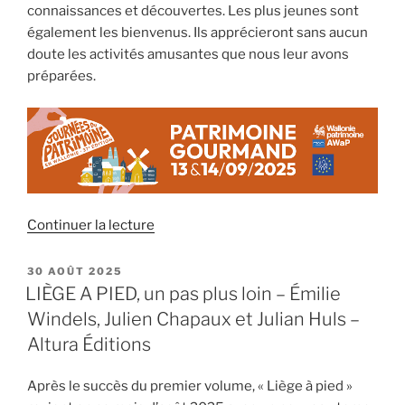
aux
connaissances et découvertes. Les plus jeunes sont
Journées
également les bienvenus. Ils apprécieront sans aucun
du
doute les activités amusantes que nous leur avons
Patrimoine. »
préparées.
de
Continuer la lecture
« Venez
explorer
PUBLIÉ
30 AOÛT 2025
LE
le
LIÈGE A PIED, un pas plus loin – Émilie
patrimoine
Windels, Julien Chapaux et Julian Huls –
gourmand
Altura Éditions
du
Ry-
Après le succès du premier volume, « Liège à pied »
Ponet