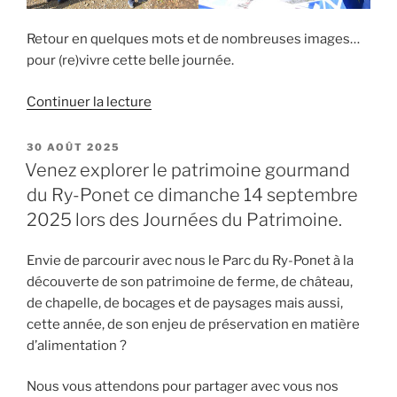
Retour en quelques mots et de nombreuses images…
pour (re)vivre cette belle journée.
de
Continuer la lecture
« Le
Patrimoine
PUBLIÉ
30 AOÛT 2025
LE
gourmand
Venez explorer le patrimoine gourmand
comme
du Ry-Ponet ce dimanche 14 septembre
fil
2025 lors des Journées du Patrimoine.
conducteur
de
Envie de parcourir avec nous le Parc du Ry-Ponet à la
la
découverte de son patrimoine de ferme, de château,
cinquième
de chapelle, de bocages et de paysages mais aussi,
participation
cette année, de son enjeu de préservation en matière
du
d’alimentation ?
Ry-
Ponet
Nous vous attendons pour partager avec vous nos