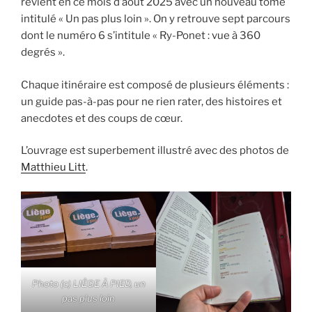
revient en ce mois d’août 2025 avec un nouveau tome
ce
intitulé « Un pas plus loin ». On y retrouve sept parcours
dimanche
dont le numéro 6 s’intitule « Ry-Ponet : vue à 360
14
degrés ».
septembre
2025
Chaque itinéraire est composé de plusieurs éléments :
lors
un guide pas-à-pas pour ne rien rater, des histoires et
des
anecdotes et des coups de cœur.
Journées
du
L’ouvrage est superbement illustré avec des photos de
Patrimoine. »
Matthieu Litt
.
Photo (c)
LIÈGE À PIED, un
pas plus loin