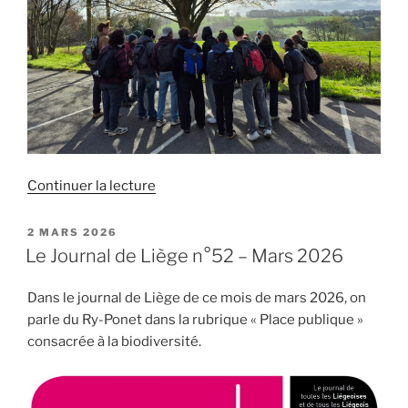
de
Continuer la lecture
« Le
Ry-
PUBLIÉ
2 MARS 2026
LE
Ponet
Le Journal de Liège n°52 – Mars 2026
au
centre
Dans le journal de Liège de ce mois de mars 2026, on
de
parle du Ry-Ponet dans la rubrique « Place publique »
plusieurs
consacrée à la biodiversité.
activités
d’apprentissage
d’étudiants