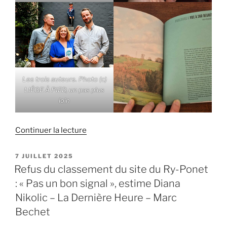
Les trois auteurs. Photo (c)
LIÈGE À PIED, un pas plus
loin
de
Continuer la lecture
« LIÈGE
A
PUBLIÉ
7 JUILLET 2025
LE
PIED,
Refus du classement du site du Ry-Ponet
un
: « Pas un bon signal », estime Diana
pas
Nikolic – La Dernière Heure – Marc
plus
Bechet
loin
–