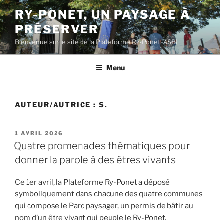
Aller
RY-PONET, UN PAYSAGE À
au
PRÉSERVER
contenu
principal
Bienvenue sur le site de la Plateforme Ry-Ponet, ASBL
Menu
AUTEUR/AUTRICE :
S.
PUBLIÉ
1 AVRIL 2026
LE
Quatre promenades thématiques pour
donner la parole à des êtres vivants
Ce 1er avril, la Plateforme Ry-Ponet a déposé
symboliquement dans chacune des quatre communes
qui compose le Parc paysager, un permis de bâtir au
nom d’un être vivant qui peuple le Ry-Ponet.