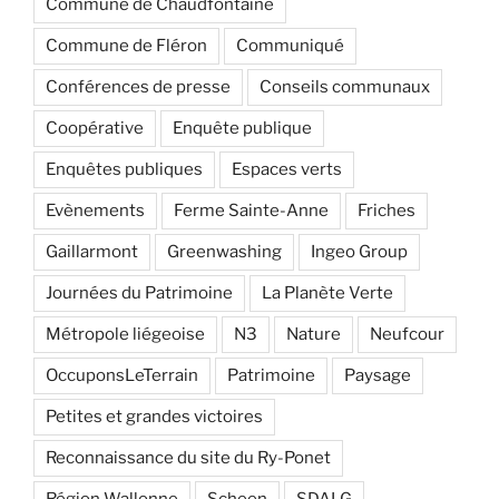
Commune de Chaudfontaine
Commune de Fléron
Communiqué
Conférences de presse
Conseils communaux
Coopérative
Enquête publique
Enquêtes publiques
Espaces verts
Evènements
Ferme Sainte-Anne
Friches
Gaillarmont
Greenwashing
Ingeo Group
Journées du Patrimoine
La Planète Verte
Métropole liégeoise
N3
Nature
Neufcour
OccuponsLeTerrain
Patrimoine
Paysage
Petites et grandes victoires
Reconnaissance du site du Ry-Ponet
Région Wallonne
Scheen
SDALG