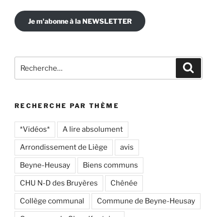
Je m'abonne à la NEWSLETTER
Recherche
Recher
pour
:
RECHERCHE PAR THÈME
*Vidéos*
A lire absolument
Arrondissement de Liège
avis
Beyne-Heusay
Biens communs
CHU N-D des Bruyères
Chênée
Collège communal
Commune de Beyne-Heusay