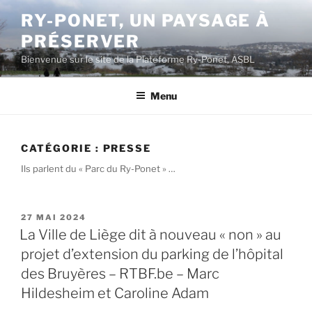
Aller
RY-PONET, UN PAYSAGE À
au
PRÉSERVER
contenu
principal
Bienvenue sur le site de la Plateforme Ry-Ponet, ASBL
Menu
CATÉGORIE :
PRESSE
Ils parlent du « Parc du Ry-Ponet » …
PUBLIÉ
27 MAI 2024
LE
La Ville de Liège dit à nouveau « non » au
projet d’extension du parking de l’hôpital
des Bruyères – RTBF.be – Marc
Hildesheim et Caroline Adam