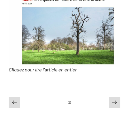
Cliquez pour lire l’article en entier
Pagination
Page
Page
Page
2
précédente
suiv
des
publications