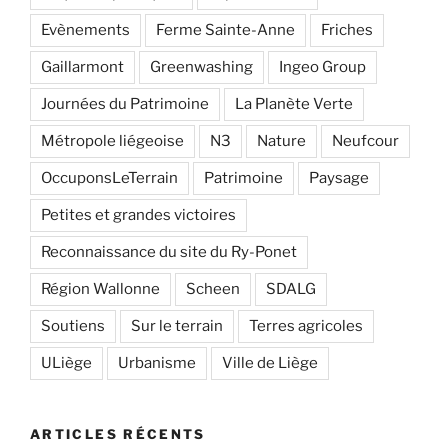
Evènements
Ferme Sainte-Anne
Friches
Gaillarmont
Greenwashing
Ingeo Group
Journées du Patrimoine
La Planète Verte
Métropole liégeoise
N3
Nature
Neufcour
OccuponsLeTerrain
Patrimoine
Paysage
Petites et grandes victoires
Reconnaissance du site du Ry-Ponet
Région Wallonne
Scheen
SDALG
Soutiens
Sur le terrain
Terres agricoles
ULiège
Urbanisme
Ville de Liège
ARTICLES RÉCENTS