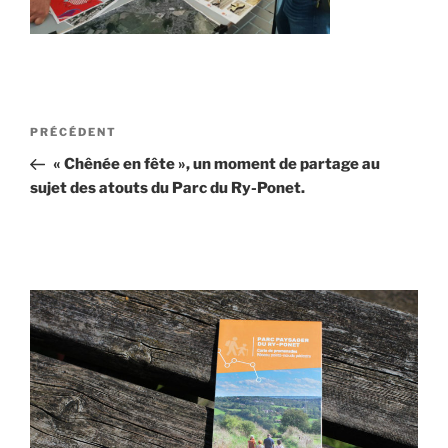
Navigation
Article
PRÉCÉDENT
de
précédent
« Chênée en fête », un moment de partage au
l’article
sujet des atouts du Parc du Ry-Ponet.