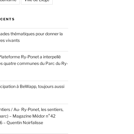
ÉCENTS
ades thématiques pour donner la
res vivants
a Plateforme Ry-Ponet a interpellé
es quatre communes du Parc du Ry-
cipation à BeWapp, toujours aussi
tiers / Au- Ry-Ponet, les sentiers,
u parc) – Magazine Médor n°42
 – Quentin Noirfalisse