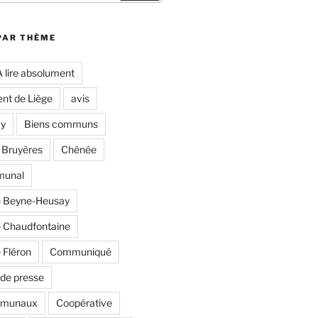
PAR THÈME
A lire absolument
nt de Liège
avis
y
Biens communs
 Bruyères
Chênée
munal
 Beyne-Heusay
Chaudfontaine
Fléron
Communiqué
de presse
mmunaux
Coopérative