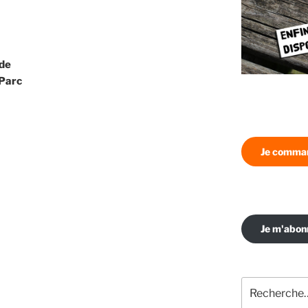
 de
 Parc
Je comman
Je m'abo
Recherche
pour