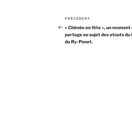
Navigation
Article
PRÉCÉDENT
de
précédent
« Chênée en fête », un moment
partage au sujet des atouts du
l’article
du Ry-Ponet.