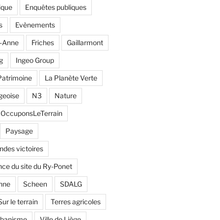
ique
Enquêtes publiques
s
Evènements
e-Anne
Friches
Gaillarmont
g
Ingeo Group
Patrimoine
La Planète Verte
geoise
N3
Nature
OccuponsLeTerrain
Paysage
andes victoires
ce du site du Ry-Ponet
nne
Scheen
SDALG
Sur le terrain
Terres agricoles
rbanisme
Ville de Liège