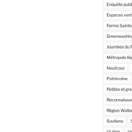
Enquête publ
Espaces vert
Ferme Saint
Greenwashin
Journées du 
Métropole lié
Neufcour
Patrimoine
Petites et gr
Reconnaissan
Région Wallo
Soutiens
ULiège
U