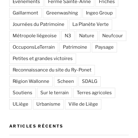
Evènements
Ferme Sainte-Anne
Friches
Gaillarmont
Greenwashing
Ingeo Group
Journées du Patrimoine
La Planète Verte
Métropole liégeoise
N3
Nature
Neufcour
OccuponsLeTerrain
Patrimoine
Paysage
Petites et grandes victoires
Reconnaissance du site du Ry-Ponet
Région Wallonne
Scheen
SDALG
Soutiens
Sur le terrain
Terres agricoles
ULiège
Urbanisme
Ville de Liège
ARTICLES RÉCENTS