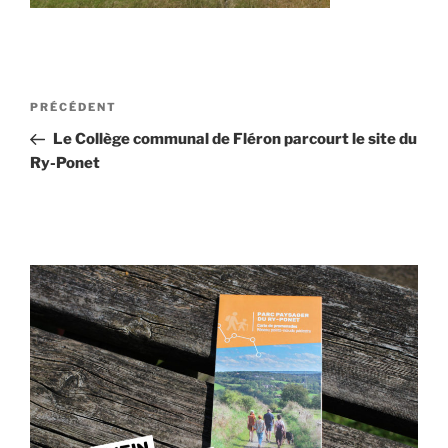
Navigation
Article
PRÉCÉDENT
de
précédent
Le Collège communal de Fléron parcourt le site du
l’article
Ry-Ponet