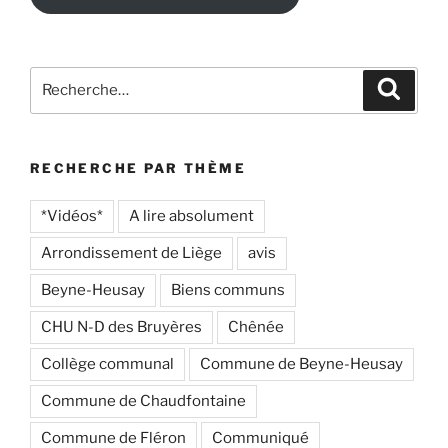
Recherche
Recher
pour
:
RECHERCHE PAR THÈME
*Vidéos*
A lire absolument
Arrondissement de Liège
avis
Beyne-Heusay
Biens communs
CHU N-D des Bruyères
Chênée
Collège communal
Commune de Beyne-Heusay
Commune de Chaudfontaine
Commune de Fléron
Communiqué