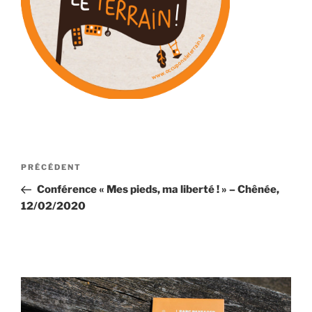
Navigation
Article
PRÉCÉDENT
de
précédent
Conférence « Mes pieds, ma liberté ! » – Chênée,
l’article
12/02/2020