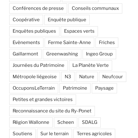
Conférences de presse
Conseils communaux
Coopérative
Enquête publique
Enquêtes publiques
Espaces verts
Evènements
Ferme Sainte-Anne
Friches
Gaillarmont
Greenwashing
Ingeo Group
Journées du Patrimoine
La Planète Verte
Métropole liégeoise
N3
Nature
Neufcour
OccuponsLeTerrain
Patrimoine
Paysage
Petites et grandes victoires
Reconnaissance du site du Ry-Ponet
Région Wallonne
Scheen
SDALG
Soutiens
Sur le terrain
Terres agricoles