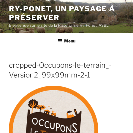
Aller
RY-PONET, UN PAYSAGE À
au
PRÉSERVER
contenu
principal
Bienvenue sur le site de la Plateforme Ry-Ponet, ASBL
Menu
cropped-Occupons-le-terrain_-
Version2_99x99mm-2-1