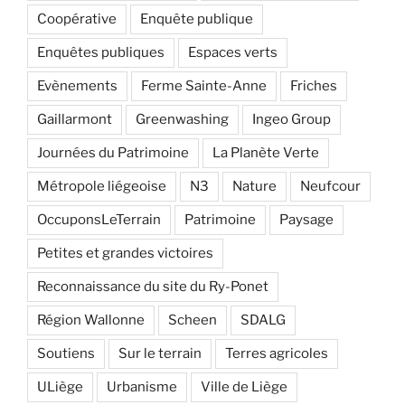
Coopérative
Enquête publique
Enquêtes publiques
Espaces verts
Evènements
Ferme Sainte-Anne
Friches
Gaillarmont
Greenwashing
Ingeo Group
Journées du Patrimoine
La Planète Verte
Métropole liégeoise
N3
Nature
Neufcour
OccuponsLeTerrain
Patrimoine
Paysage
Petites et grandes victoires
Reconnaissance du site du Ry-Ponet
Région Wallonne
Scheen
SDALG
Soutiens
Sur le terrain
Terres agricoles
ULiège
Urbanisme
Ville de Liège