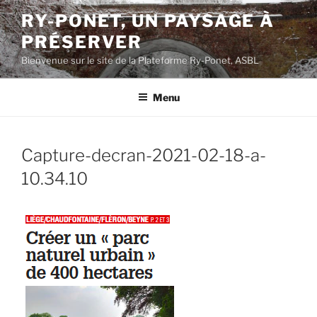
Aller
RY-PONET, UN PAYSAGE À
au
PRÉSERVER
contenu
principal
Bienvenue sur le site de la Plateforme Ry-Ponet, ASBL
Menu
Capture-decran-2021-02-18-a-
10.34.10