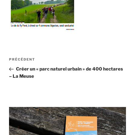
Navigation
Article
PRÉCÉDENT
de
précédent
Créer un « parc naturel urbain » de 400 hectares
l’article
– La Meuse