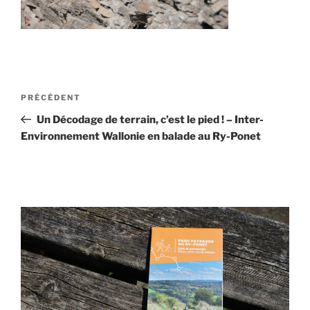
Navigation
Article
PRÉCÉDENT
de
précédent
Un Décodage de terrain, c’est le pied ! – Inter-
l’article
Environnement Wallonie en balade au Ry-Ponet