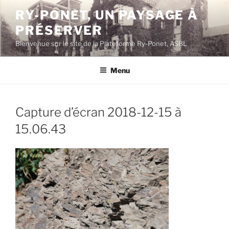
Aller
RY-PONET, UN PAYSAGE À
au
PRÉSERVER
contenu
principal
Bienvenue sur le site de la Plateforme Ry-Ponet, ASBL
Menu
Capture d’écran 2018-12-15 à
15.06.43