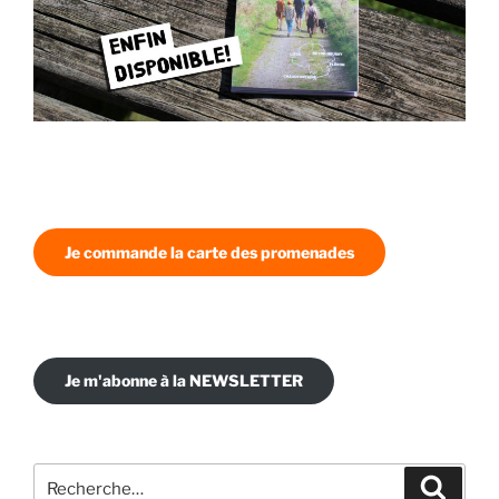
Je commande la carte des promenades
Je m'abonne à la NEWSLETTER
Recherche
Recher