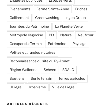
Enquêtes publiques
Espaces verts
Evènements
Ferme Sainte-Anne
Friches
Gaillarmont
Greenwashing
Ingeo Group
Journées du Patrimoine
La Planète Verte
Métropole liégeoise
N3
Nature
Neufcour
OccuponsLeTerrain
Patrimoine
Paysage
Petites et grandes victoires
Reconnaissance du site du Ry-Ponet
Région Wallonne
Scheen
SDALG
Soutiens
Sur le terrain
Terres agricoles
ULiège
Urbanisme
Ville de Liège
ARTICLES RÉCENTS