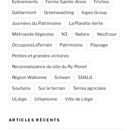
Evènements
Ferme Sainte-Anne
Friches
Gaillarmont
Greenwashing
Ingeo Group
Journées du Patrimoine
La Planète Verte
Métropole liégeoise
N3
Nature
Neufcour
OccuponsLeTerrain
Patrimoine
Paysage
Petites et grandes victoires
Reconnaissance du site du Ry-Ponet
Région Wallonne
Scheen
SDALG
Soutiens
Sur le terrain
Terres agricoles
ULiège
Urbanisme
Ville de Liège
ARTICLES RÉCENTS