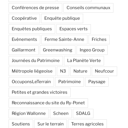
Conférences de presse
Conseils communaux
Coopérative
Enquête publique
Enquêtes publiques
Espaces verts
Evènements
Ferme Sainte-Anne
Friches
Gaillarmont
Greenwashing
Ingeo Group
Journées du Patrimoine
La Planète Verte
Métropole liégeoise
N3
Nature
Neufcour
OccuponsLeTerrain
Patrimoine
Paysage
Petites et grandes victoires
Reconnaissance du site du Ry-Ponet
Région Wallonne
Scheen
SDALG
Soutiens
Sur le terrain
Terres agricoles