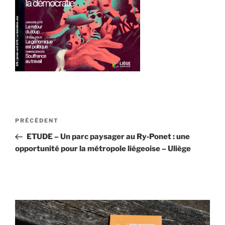
Navigation
Article
PRÉCÉDENT
de
précédent
ETUDE – Un parc paysager au Ry‐Ponet : une
l’article
opportunité pour la métropole liégeoise – Uliège