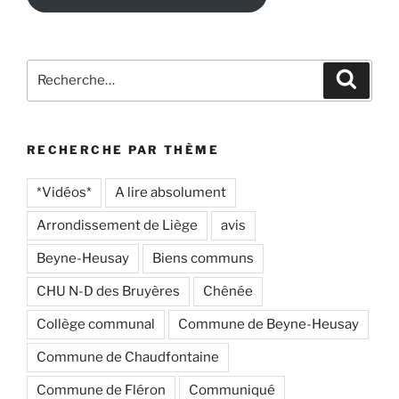
Recherche
Recher
pour
:
RECHERCHE PAR THÈME
*Vidéos*
A lire absolument
Arrondissement de Liège
avis
Beyne-Heusay
Biens communs
CHU N-D des Bruyères
Chênée
Collège communal
Commune de Beyne-Heusay
Commune de Chaudfontaine
Commune de Fléron
Communiqué