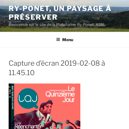
Aller
RY-PONET, UN PAYSAGE À
au
PRÉSERVER
contenu
principal
Bienvenue sur le site de la Plateforme Ry-Ponet, ASBL
Menu
Capture d’écran 2019-02-08 à
11.45.10