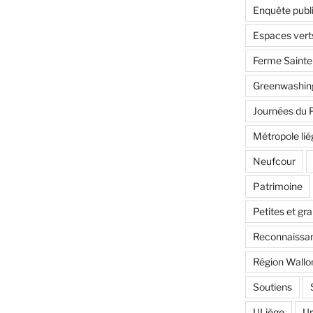
Enquête publ
Espaces vert
Ferme Saint
Greenwashin
Journées du 
Métropole lié
Neufcour
Patrimoine
Petites et gr
Reconnaissan
Région Wallo
Soutiens
ULiège
U