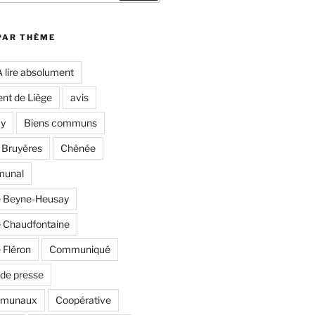
PAR THÈME
A lire absolument
nt de Liège
avis
y
Biens communs
 Bruyères
Chênée
munal
 Beyne-Heusay
Chaudfontaine
Fléron
Communiqué
de presse
mmunaux
Coopérative