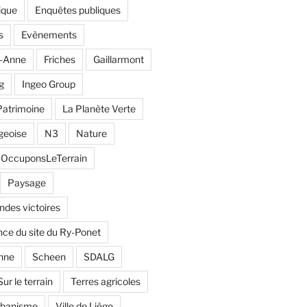
ique
Enquêtes publiques
s
Evènements
e-Anne
Friches
Gaillarmont
g
Ingeo Group
Patrimoine
La Planète Verte
geoise
N3
Nature
OccuponsLeTerrain
Paysage
andes victoires
ce du site du Ry-Ponet
nne
Scheen
SDALG
Sur le terrain
Terres agricoles
rbanisme
Ville de Liège