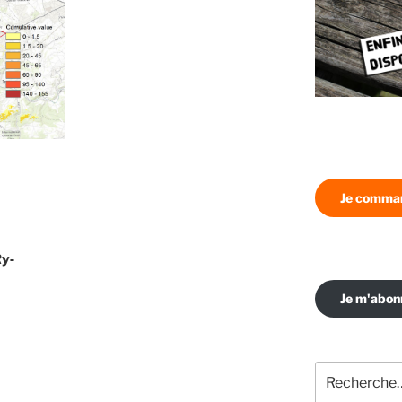
Je comman
Ry‐
Je m'abo
Recherche
pour