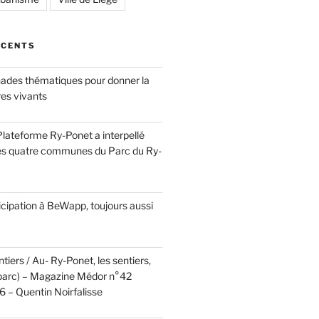
ÉCENTS
ades thématiques pour donner la
res vivants
a Plateforme Ry-Ponet a interpellé
es quatre communes du Parc du Ry-
cipation à BeWapp, toujours aussi
tiers / Au- Ry-Ponet, les sentiers,
u parc) – Magazine Médor n°42
 – Quentin Noirfalisse