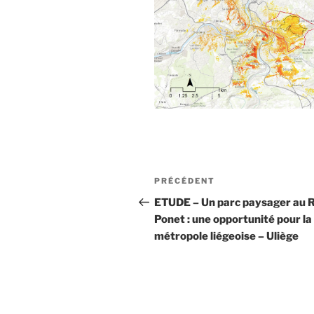
Navigation
Article
PRÉCÉDENT
de
précédent
ETUDE – Un parc paysager au 
Ponet : une opportunité pour la
l’article
métropole liégeoise – Uliège