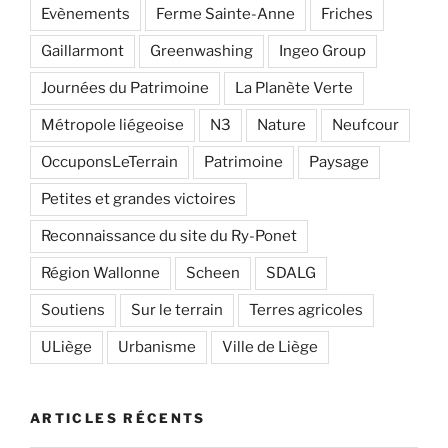
Evènements
Ferme Sainte-Anne
Friches
Gaillarmont
Greenwashing
Ingeo Group
Journées du Patrimoine
La Planète Verte
Métropole liégeoise
N3
Nature
Neufcour
OccuponsLeTerrain
Patrimoine
Paysage
Petites et grandes victoires
Reconnaissance du site du Ry-Ponet
Région Wallonne
Scheen
SDALG
Soutiens
Sur le terrain
Terres agricoles
ULiège
Urbanisme
Ville de Liège
ARTICLES RÉCENTS