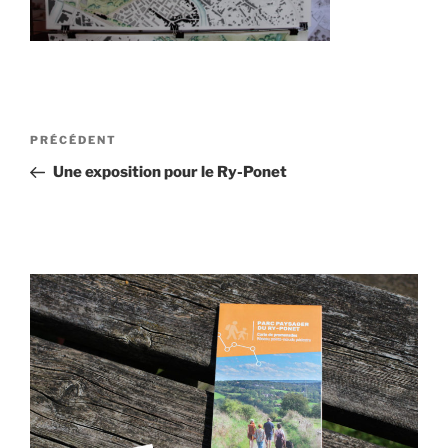
Navigation
Article
PRÉCÉDENT
de
précédent
Une exposition pour le Ry-Ponet
l’article