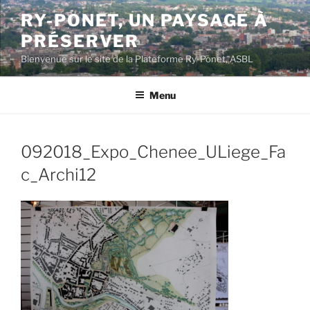
Aller
RY-PONET, UN PAYSAGE À
au
PRÉSERVER
contenu
principal
Bienvenue sur le site de la Plateforme Ry-Ponet, ASBL
Menu
092018_Expo_Chenee_ULiege_Fa
c_Archi12