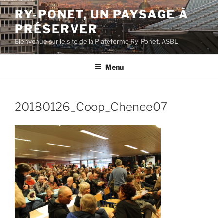
Aller
RY-PONET, UN PAYSAGE À
au
PRÉSERVER
contenu
principal
Bienvenue sur le site de la Plateforme Ry-Ponet, ASBL
Menu
20180126_Coop_Chenee07