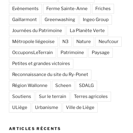
Evènements
Ferme Sainte-Anne
Friches
Gaillarmont
Greenwashing
Ingeo Group
Journées du Patrimoine
La Planète Verte
Métropole liégeoise
N3
Nature
Neufcour
OccuponsLeTerrain
Patrimoine
Paysage
Petites et grandes victoires
Reconnaissance du site du Ry-Ponet
Région Wallonne
Scheen
SDALG
Soutiens
Sur le terrain
Terres agricoles
ULiège
Urbanisme
Ville de Liège
ARTICLES RÉCENTS