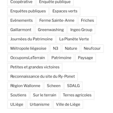
Coopérative
Enquête publique
Enquêtes publiques
Espaces verts
Evènements
Ferme Sainte-Anne
Friches
Gaillarmont
Greenwashing
Ingeo Group
Journées du Patrimoine
La Planète Verte
Métropole liégeoise
N3
Nature
Neufcour
OccuponsLeTerrain
Patrimoine
Paysage
Petites et grandes victoires
Reconnaissance du site du Ry-Ponet
Région Wallonne
Scheen
SDALG
Soutiens
Sur le terrain
Terres agricoles
ULiège
Urbanisme
Ville de Liège