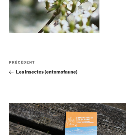
Navigation
Article
PRÉCÉDENT
de
précédent
Les insectes (entomofaune)
l’article