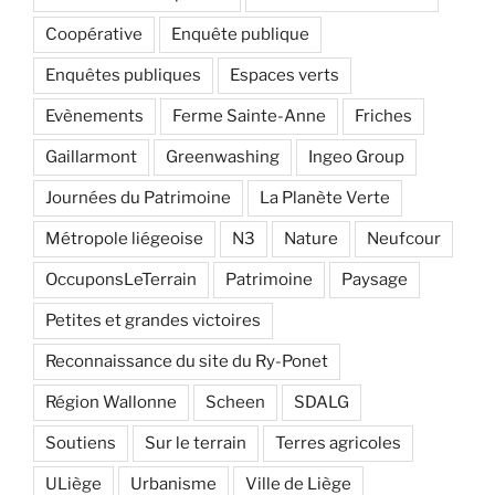
Coopérative
Enquête publique
Enquêtes publiques
Espaces verts
Evènements
Ferme Sainte-Anne
Friches
Gaillarmont
Greenwashing
Ingeo Group
Journées du Patrimoine
La Planète Verte
Métropole liégeoise
N3
Nature
Neufcour
OccuponsLeTerrain
Patrimoine
Paysage
Petites et grandes victoires
Reconnaissance du site du Ry-Ponet
Région Wallonne
Scheen
SDALG
Soutiens
Sur le terrain
Terres agricoles
ULiège
Urbanisme
Ville de Liège