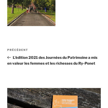
Navigation
Article
PRÉCÉDENT
de
précédent
L’édition 2021 des Journées du Patrimoine a mis
l’article
en valeur les femmes et les richesses du Ry-Ponet