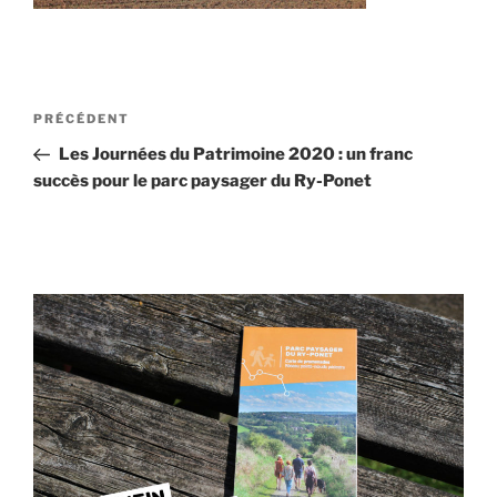
Navigation
Article
PRÉCÉDENT
de
précédent
Les Journées du Patrimoine 2020 : un franc
l’article
succès pour le parc paysager du Ry-Ponet