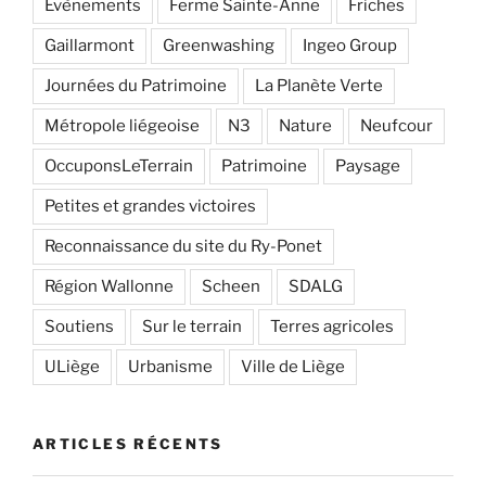
Evènements
Ferme Sainte-Anne
Friches
Gaillarmont
Greenwashing
Ingeo Group
Journées du Patrimoine
La Planète Verte
Métropole liégeoise
N3
Nature
Neufcour
OccuponsLeTerrain
Patrimoine
Paysage
Petites et grandes victoires
Reconnaissance du site du Ry-Ponet
Région Wallonne
Scheen
SDALG
Soutiens
Sur le terrain
Terres agricoles
ULiège
Urbanisme
Ville de Liège
ARTICLES RÉCENTS