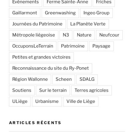
Evènements
Ferme Sainte-Anne
Friches
Gaillarmont
Greenwashing
Ingeo Group
Journées du Patrimoine
La Planète Verte
Métropole liégeoise
N3
Nature
Neufcour
OccuponsLeTerrain
Patrimoine
Paysage
Petites et grandes victoires
Reconnaissance du site du Ry-Ponet
Région Wallonne
Scheen
SDALG
Soutiens
Sur le terrain
Terres agricoles
ULiège
Urbanisme
Ville de Liège
ARTICLES RÉCENTS