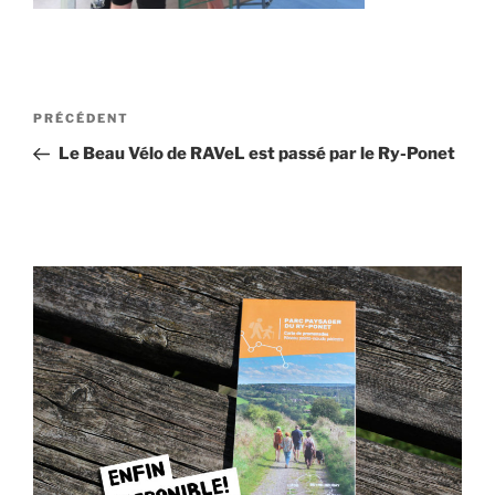
Navigation
Article
PRÉCÉDENT
de
précédent
Le Beau Vélo de RAVeL est passé par le Ry-Ponet
l’article