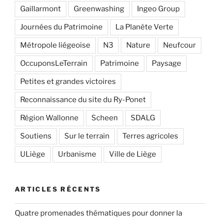
Gaillarmont
Greenwashing
Ingeo Group
Journées du Patrimoine
La Planète Verte
Métropole liégeoise
N3
Nature
Neufcour
OccuponsLeTerrain
Patrimoine
Paysage
Petites et grandes victoires
Reconnaissance du site du Ry-Ponet
Région Wallonne
Scheen
SDALG
Soutiens
Sur le terrain
Terres agricoles
ULiège
Urbanisme
Ville de Liège
ARTICLES RÉCENTS
Quatre promenades thématiques pour donner la