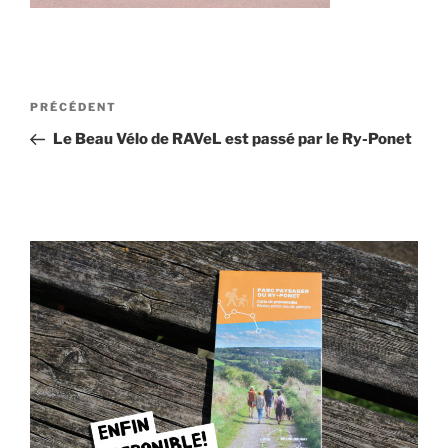
Navigation
Article
PRÉCÉDENT
de
précédent
Le Beau Vélo de RAVeL est passé par le Ry-Ponet
l’article