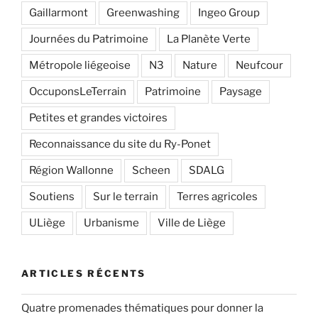
Gaillarmont
Greenwashing
Ingeo Group
Journées du Patrimoine
La Planète Verte
Métropole liégeoise
N3
Nature
Neufcour
OccuponsLeTerrain
Patrimoine
Paysage
Petites et grandes victoires
Reconnaissance du site du Ry-Ponet
Région Wallonne
Scheen
SDALG
Soutiens
Sur le terrain
Terres agricoles
ULiège
Urbanisme
Ville de Liège
ARTICLES RÉCENTS
Quatre promenades thématiques pour donner la