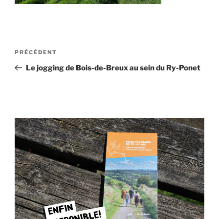
Navigation
Article
PRÉCÉDENT
de
précédent
Le jogging de Bois-de-Breux au sein du Ry-Ponet
l’article