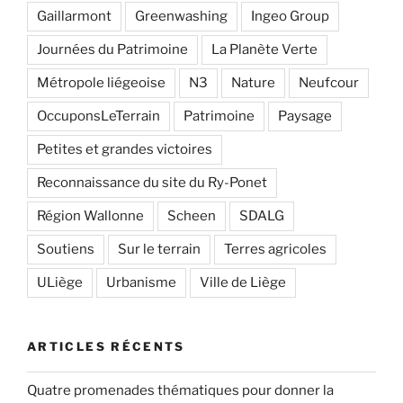
Gaillarmont
Greenwashing
Ingeo Group
Journées du Patrimoine
La Planète Verte
Métropole liégeoise
N3
Nature
Neufcour
OccuponsLeTerrain
Patrimoine
Paysage
Petites et grandes victoires
Reconnaissance du site du Ry-Ponet
Région Wallonne
Scheen
SDALG
Soutiens
Sur le terrain
Terres agricoles
ULiège
Urbanisme
Ville de Liège
ARTICLES RÉCENTS
Quatre promenades thématiques pour donner la