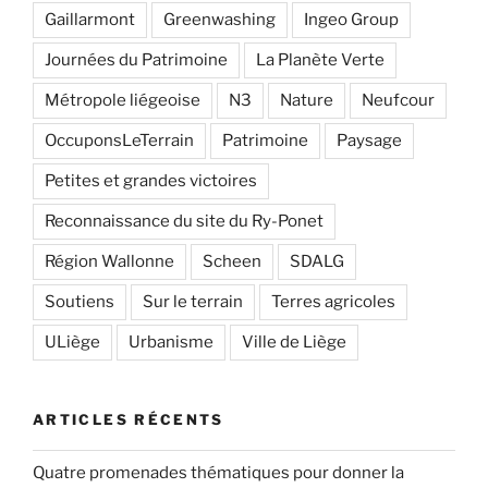
Gaillarmont
Greenwashing
Ingeo Group
Journées du Patrimoine
La Planète Verte
Métropole liégeoise
N3
Nature
Neufcour
OccuponsLeTerrain
Patrimoine
Paysage
Petites et grandes victoires
Reconnaissance du site du Ry-Ponet
Région Wallonne
Scheen
SDALG
Soutiens
Sur le terrain
Terres agricoles
ULiège
Urbanisme
Ville de Liège
ARTICLES RÉCENTS
Quatre promenades thématiques pour donner la