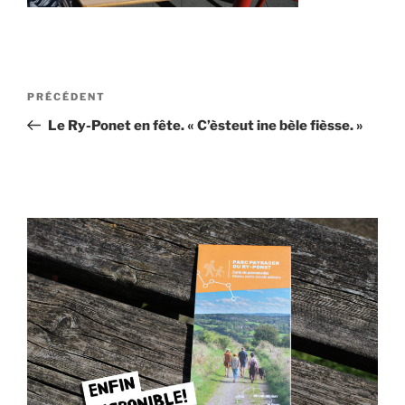
Navigation
Article
PRÉCÉDENT
de
précédent
Le Ry-Ponet en fête. « C’èsteut ine bèle fièsse. »
l’article