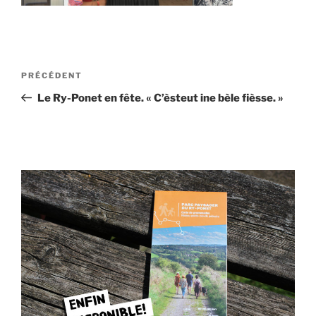
Navigation
Article
PRÉCÉDENT
de
précédent
Le Ry-Ponet en fête. « C’èsteut ine bèle fièsse. »
l’article