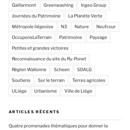
Gaillarmont
Greenwashing
Ingeo Group
Journées du Patrimoine
La Planète Verte
Métropole liégeoise
N3
Nature
Neufcour
OccuponsLeTerrain
Patrimoine
Paysage
Petites et grandes victoires
Reconnaissance du site du Ry-Ponet
Région Wallonne
Scheen
SDALG
Soutiens
Sur le terrain
Terres agricoles
ULiège
Urbanisme
Ville de Liège
ARTICLES RÉCENTS
Quatre promenades thématiques pour donner la