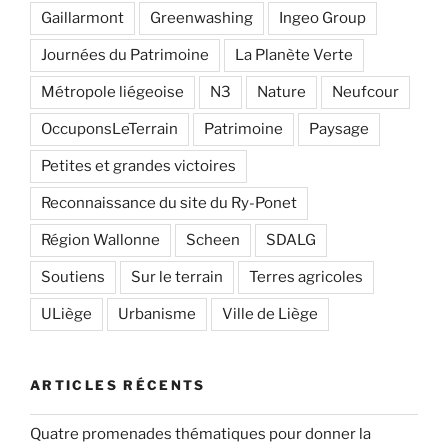
Gaillarmont
Greenwashing
Ingeo Group
Journées du Patrimoine
La Planète Verte
Métropole liégeoise
N3
Nature
Neufcour
OccuponsLeTerrain
Patrimoine
Paysage
Petites et grandes victoires
Reconnaissance du site du Ry-Ponet
Région Wallonne
Scheen
SDALG
Soutiens
Sur le terrain
Terres agricoles
ULiège
Urbanisme
Ville de Liège
ARTICLES RÉCENTS
Quatre promenades thématiques pour donner la