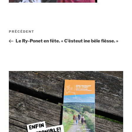
Navigation
Article
PRÉCÉDENT
de
précédent
Le Ry-Ponet en fête. « C’èsteut ine bèle fièsse. »
l’article