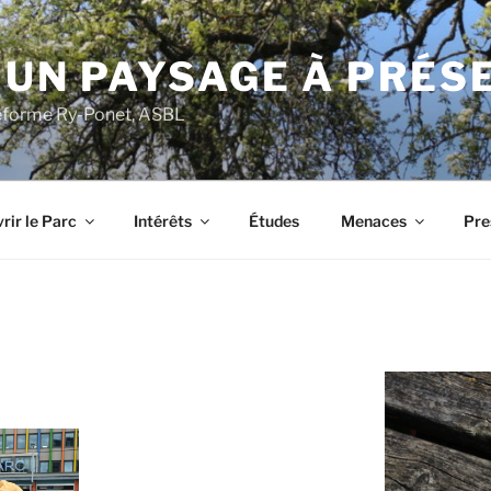
 UN PAYSAGE À PRÉS
ateforme Ry-Ponet, ASBL
rir le Parc
Intérêts
Études
Menaces
Pre