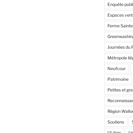
Enquête publ
Espaces vert
Ferme Saint
Greenwashin
Journées du 
Métropole lié
Neufcour
Patrimoine
Petites et gr
Reconnaissan
Région Wallo
Soutiens
ULiège
U