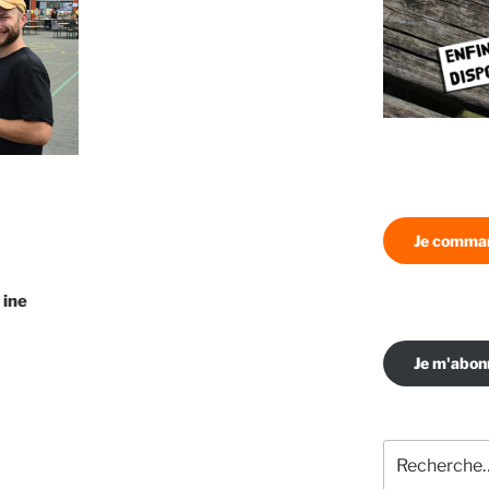
Je comman
 ine
Je m'abo
Recherche
pour