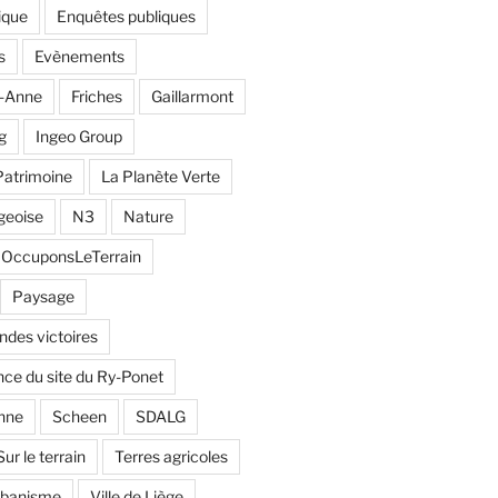
ique
Enquêtes publiques
s
Evènements
e-Anne
Friches
Gaillarmont
g
Ingeo Group
Patrimoine
La Planète Verte
geoise
N3
Nature
OccuponsLeTerrain
Paysage
andes victoires
ce du site du Ry-Ponet
nne
Scheen
SDALG
Sur le terrain
Terres agricoles
rbanisme
Ville de Liège