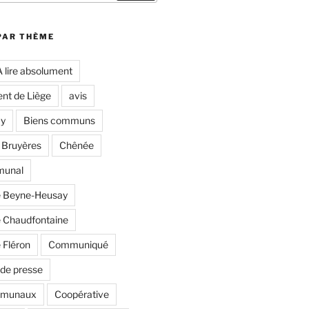
PAR THÈME
A lire absolument
nt de Liège
avis
y
Biens communs
 Bruyères
Chênée
munal
 Beyne-Heusay
Chaudfontaine
Fléron
Communiqué
de presse
mmunaux
Coopérative