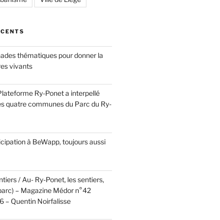
ÉCENTS
ades thématiques pour donner la
res vivants
a Plateforme Ry-Ponet a interpellé
es quatre communes du Parc du Ry-
cipation à BeWapp, toujours aussi
tiers / Au- Ry-Ponet, les sentiers,
u parc) – Magazine Médor n°42
 – Quentin Noirfalisse