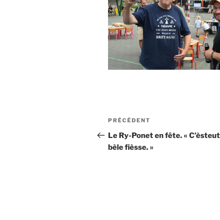
Navigation
Article
PRÉCÉDENT
de
précédent
Le Ry-Ponet en fête. « C’èsteut
bèle fièsse. »
l’article