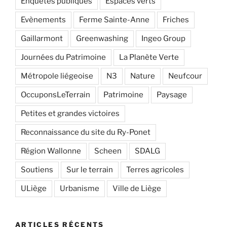
Enquêtes publiques
Espaces verts
Evènements
Ferme Sainte-Anne
Friches
Gaillarmont
Greenwashing
Ingeo Group
Journées du Patrimoine
La Planète Verte
Métropole liégeoise
N3
Nature
Neufcour
OccuponsLeTerrain
Patrimoine
Paysage
Petites et grandes victoires
Reconnaissance du site du Ry-Ponet
Région Wallonne
Scheen
SDALG
Soutiens
Sur le terrain
Terres agricoles
ULiège
Urbanisme
Ville de Liège
ARTICLES RÉCENTS