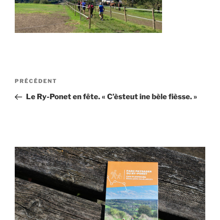
Navigation
Article
PRÉCÉDENT
de
précédent
Le Ry-Ponet en fête. « C’èsteut ine bèle fièsse. »
l’article