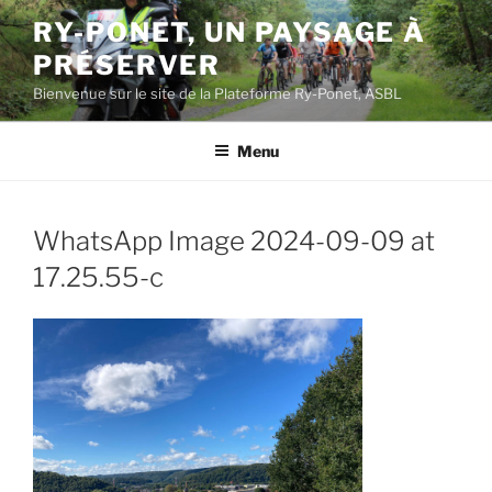
Aller
RY-PONET, UN PAYSAGE À
au
PRÉSERVER
contenu
principal
Bienvenue sur le site de la Plateforme Ry-Ponet, ASBL
Menu
WhatsApp Image 2024-09-09 at
17.25.55-c