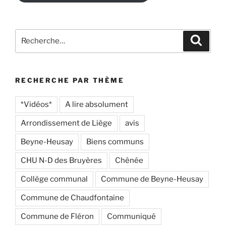
Recherche
Recher
pour
:
RECHERCHE PAR THÈME
*Vidéos*
A lire absolument
Arrondissement de Liège
avis
Beyne-Heusay
Biens communs
CHU N-D des Bruyères
Chênée
Collège communal
Commune de Beyne-Heusay
Commune de Chaudfontaine
Commune de Fléron
Communiqué