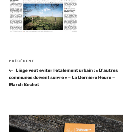
Navigation
Article
PRÉCÉDENT
de
précédent
Liège veut éviter l’étalement urbain : « D’autres
l’article
communes doivent suivre » – La Dernière Heure –
March Bechet