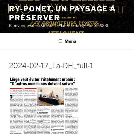
Aller
RY-PONET, UN PAYSAGE À
au
PRÉSERVER
contenu
principal
Bienvenue sur le site de la Plateforme Ry-Ponet, ASBL
Menu
2024-02-17_La-DH_full-1