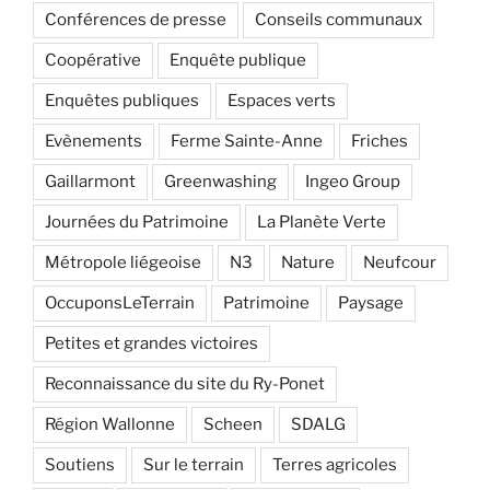
Conférences de presse
Conseils communaux
Coopérative
Enquête publique
Enquêtes publiques
Espaces verts
Evènements
Ferme Sainte-Anne
Friches
Gaillarmont
Greenwashing
Ingeo Group
Journées du Patrimoine
La Planète Verte
Métropole liégeoise
N3
Nature
Neufcour
OccuponsLeTerrain
Patrimoine
Paysage
Petites et grandes victoires
Reconnaissance du site du Ry-Ponet
Région Wallonne
Scheen
SDALG
Soutiens
Sur le terrain
Terres agricoles