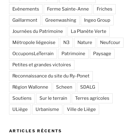
Evènements
Ferme Sainte-Anne
Friches
Gaillarmont
Greenwashing
Ingeo Group
Journées du Patrimoine
La Planète Verte
Métropole liégeoise
N3
Nature
Neufcour
OccuponsLeTerrain
Patrimoine
Paysage
Petites et grandes victoires
Reconnaissance du site du Ry-Ponet
Région Wallonne
Scheen
SDALG
Soutiens
Sur le terrain
Terres agricoles
ULiège
Urbanisme
Ville de Liège
ARTICLES RÉCENTS