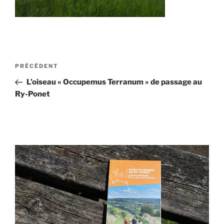
Navigation
Article
PRÉCÉDENT
de
précédent
L’oiseau « Occupemus Terranum » de passage au
l’article
Ry-Ponet