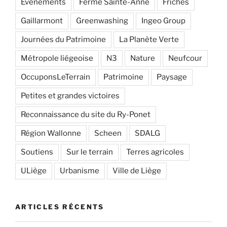
Evènements
Ferme Sainte-Anne
Friches
Gaillarmont
Greenwashing
Ingeo Group
Journées du Patrimoine
La Planète Verte
Métropole liégeoise
N3
Nature
Neufcour
OccuponsLeTerrain
Patrimoine
Paysage
Petites et grandes victoires
Reconnaissance du site du Ry-Ponet
Région Wallonne
Scheen
SDALG
Soutiens
Sur le terrain
Terres agricoles
ULiège
Urbanisme
Ville de Liège
ARTICLES RÉCENTS