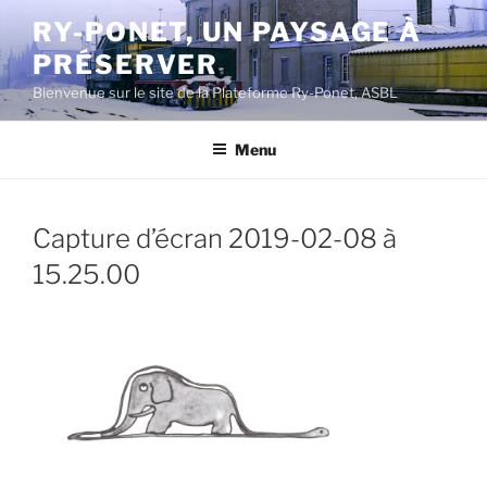
Aller
RY-PONET, UN PAYSAGE À
au
PRÉSERVER
contenu
principal
Bienvenue sur le site de la Plateforme Ry-Ponet, ASBL
Menu
Capture d’écran 2019-02-08 à
15.25.00