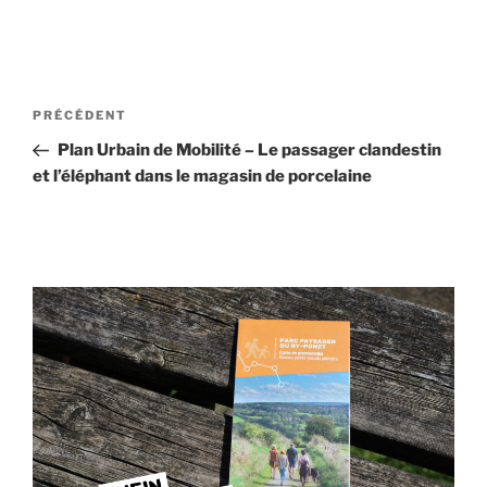
Navigation
Article
PRÉCÉDENT
de
précédent
Plan Urbain de Mobilité – Le passager clandestin
l’article
et l’éléphant dans le magasin de porcelaine