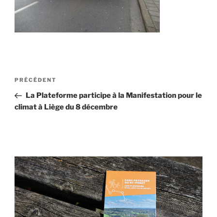
Navigation
Article
PRÉCÉDENT
de
précédent
La Plateforme participe à la Manifestation pour le
l’article
climat à Liège du 8 décembre