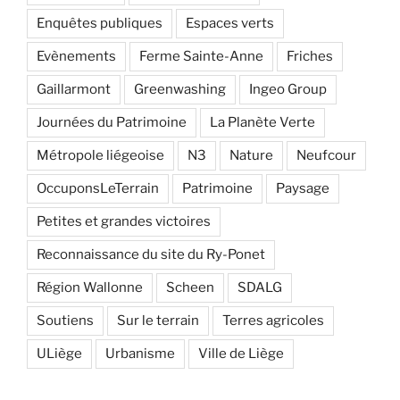
Enquêtes publiques
Espaces verts
Evènements
Ferme Sainte-Anne
Friches
Gaillarmont
Greenwashing
Ingeo Group
Journées du Patrimoine
La Planète Verte
Métropole liégeoise
N3
Nature
Neufcour
OccuponsLeTerrain
Patrimoine
Paysage
Petites et grandes victoires
Reconnaissance du site du Ry-Ponet
Région Wallonne
Scheen
SDALG
Soutiens
Sur le terrain
Terres agricoles
ULiège
Urbanisme
Ville de Liège