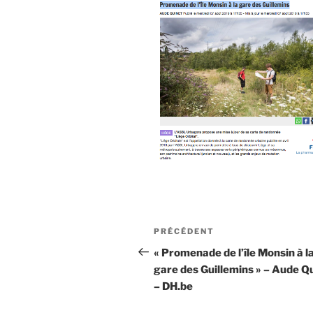
Navigation
Article
PRÉCÉDENT
de
précédent
« Promenade de l’île Monsin à l
gare des Guillemins » – Aude Q
l’article
– DH.be