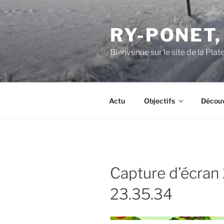
Aller
au
RY-PONET,
contenu
principal
Bienvenue sur le site de la Pl
Actu
Objectifs
Découv
Capture d’écran
23.35.34