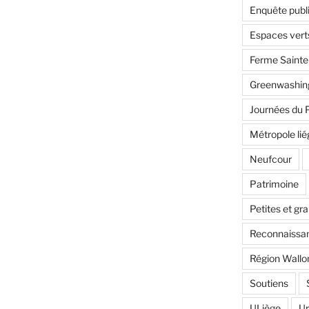
Enquête publ
Espaces vert
Ferme Saint
Greenwashin
Journées du 
Métropole lié
Neufcour
Patrimoine
Petites et gr
Reconnaissan
Région Wallo
Soutiens
ULiège
U