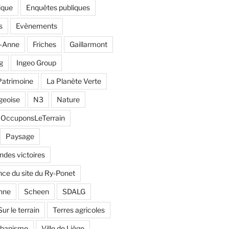
ique
Enquêtes publiques
s
Evènements
e-Anne
Friches
Gaillarmont
g
Ingeo Group
Patrimoine
La Planète Verte
geoise
N3
Nature
OccuponsLeTerrain
Paysage
andes victoires
ce du site du Ry-Ponet
nne
Scheen
SDALG
Sur le terrain
Terres agricoles
rbanisme
Ville de Liège