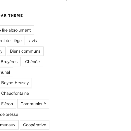
PAR THÈME
A lire absolument
nt de Liège
avis
y
Biens communs
 Bruyères
Chênée
munal
 Beyne-Heusay
Chaudfontaine
Fléron
Communiqué
de presse
mmunaux
Coopérative