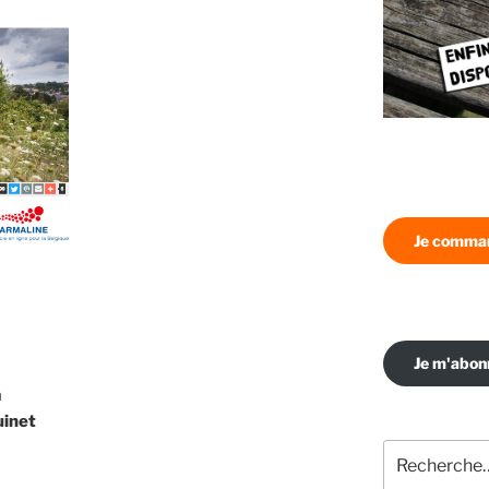
Je comman
Je m'abo
a
uinet
Recherche
pour