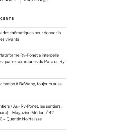
ÉCENTS
ades thématiques pour donner la
res vivants
a Plateforme Ry-Ponet a interpellé
es quatre communes du Parc du Ry-
cipation à BeWapp, toujours aussi
tiers / Au- Ry-Ponet, les sentiers,
u parc) – Magazine Médor n°42
 – Quentin Noirfalisse