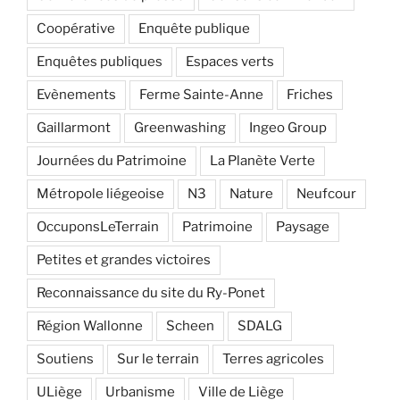
Coopérative
Enquête publique
Enquêtes publiques
Espaces verts
Evènements
Ferme Sainte-Anne
Friches
Gaillarmont
Greenwashing
Ingeo Group
Journées du Patrimoine
La Planète Verte
Métropole liégeoise
N3
Nature
Neufcour
OccuponsLeTerrain
Patrimoine
Paysage
Petites et grandes victoires
Reconnaissance du site du Ry-Ponet
Région Wallonne
Scheen
SDALG
Soutiens
Sur le terrain
Terres agricoles
ULiège
Urbanisme
Ville de Liège