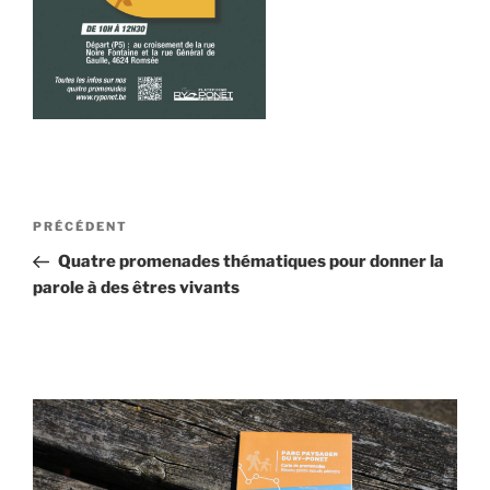
Navigation
Article
PRÉCÉDENT
de
précédent
Quatre promenades thématiques pour donner la
l’article
parole à des êtres vivants