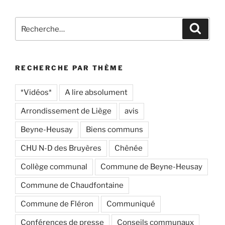
Recherche
Recher
pour
:
RECHERCHE PAR THÈME
*Vidéos*
A lire absolument
Arrondissement de Liège
avis
Beyne-Heusay
Biens communs
CHU N-D des Bruyères
Chênée
Collège communal
Commune de Beyne-Heusay
Commune de Chaudfontaine
Commune de Fléron
Communiqué
Conférences de presse
Conseils communaux