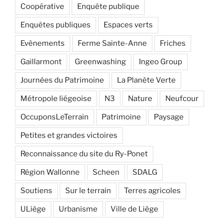
Coopérative
Enquête publique
Enquêtes publiques
Espaces verts
Evènements
Ferme Sainte-Anne
Friches
Gaillarmont
Greenwashing
Ingeo Group
Journées du Patrimoine
La Planète Verte
Métropole liégeoise
N3
Nature
Neufcour
OccuponsLeTerrain
Patrimoine
Paysage
Petites et grandes victoires
Reconnaissance du site du Ry-Ponet
Région Wallonne
Scheen
SDALG
Soutiens
Sur le terrain
Terres agricoles
ULiège
Urbanisme
Ville de Liège