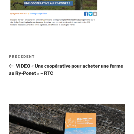
Navigation
Article
PRÉCÉDENT
de
précédent
VIDEO « Une coopérative pour acheter une ferme
l’article
au Ry-Ponet » – RTC