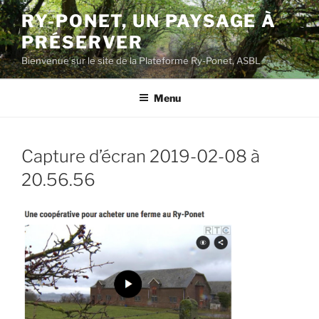
Aller
RY-PONET, UN PAYSAGE À
au
PRÉSERVER
contenu
principal
Bienvenue sur le site de la Plateforme Ry-Ponet, ASBL
Menu
Capture d’écran 2019-02-08 à
20.56.56