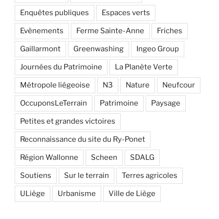
Enquêtes publiques
Espaces verts
Evènements
Ferme Sainte-Anne
Friches
Gaillarmont
Greenwashing
Ingeo Group
Journées du Patrimoine
La Planète Verte
Métropole liégeoise
N3
Nature
Neufcour
OccuponsLeTerrain
Patrimoine
Paysage
Petites et grandes victoires
Reconnaissance du site du Ry-Ponet
Région Wallonne
Scheen
SDALG
Soutiens
Sur le terrain
Terres agricoles
ULiège
Urbanisme
Ville de Liège