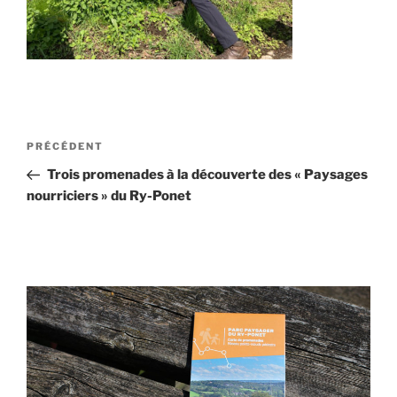
Navigation
Article
PRÉCÉDENT
de
précédent
Trois promenades à la découverte des « Paysages
l’article
nourriciers » du Ry-Ponet