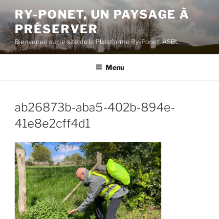
Aller
RY-PONET, UN PAYSAGE À
au
PRÉSERVER
contenu
principal
Bienvenue sur le site de la Plateforme Ry-Ponet, ASBL
Menu
ab26873b-aba5-402b-894e-
41e8e2cff4d1