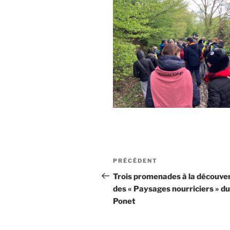
Navigation
Article
PRÉCÉDENT
de
précédent
Trois promenades à la découve
des « Paysages nourriciers » du
l’article
Ponet