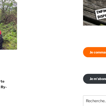
Je comman
Je m'abo
rte
 Ry-
Recherche
pour