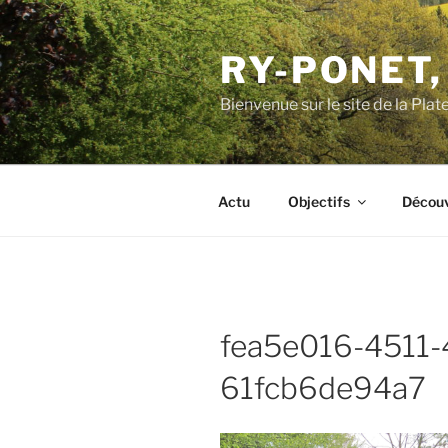
Aller
au
RY-PONET,
contenu
principal
Bienvenue sur le site de la Pl
Actu
Objectifs
Découv
fea5e016-4511-
61fcb6de94a7