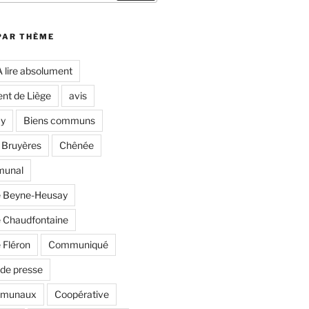
PAR THÈME
A lire absolument
nt de Liège
avis
y
Biens communs
 Bruyères
Chênée
munal
 Beyne-Heusay
Chaudfontaine
Fléron
Communiqué
de presse
mmunaux
Coopérative